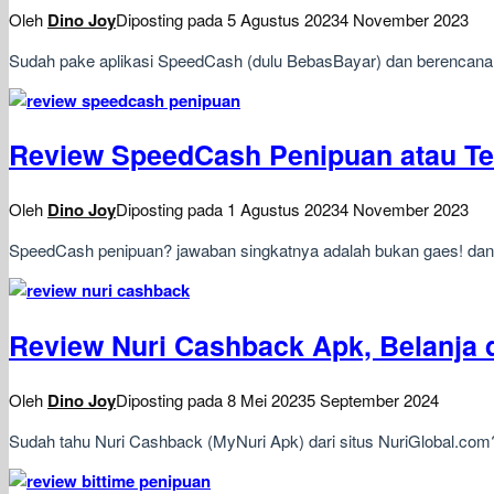
Oleh
Dino Joy
Diposting pada
5 Agustus 2023
4 November 2023
Sudah pake aplikasi SpeedCash (dulu BebasBayar) dan berencana 
Review SpeedCash Penipuan atau Te
Oleh
Dino Joy
Diposting pada
1 Agustus 2023
4 November 2023
SpeedCash penipuan? jawaban singkatnya adalah bukan gaes! dan S
Review Nuri Cashback Apk, Belanja
Oleh
Dino Joy
Diposting pada
8 Mei 2023
5 September 2024
Sudah tahu Nuri Cashback (MyNuri Apk) dari situs NuriGlobal.com