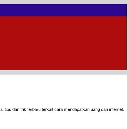
tips dan trik terbaru terkait cara mendapatkan uang dari internet.