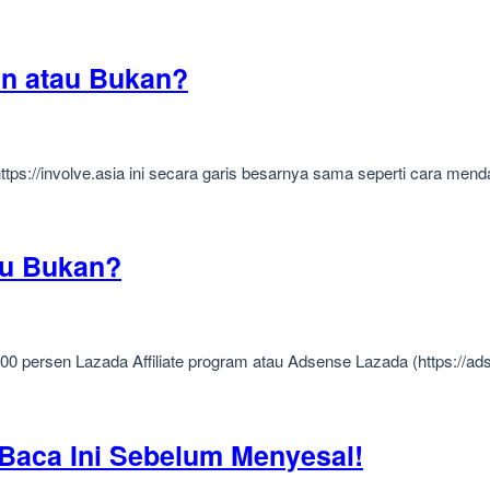
uan atau Bukan?
tps://involve.asia ini secara garis besarnya sama seperti cara mendap
au Bukan?
100 persen Lazada Affiliate program atau Adsense Lazada (https://a
aca Ini Sebelum Menyesal!