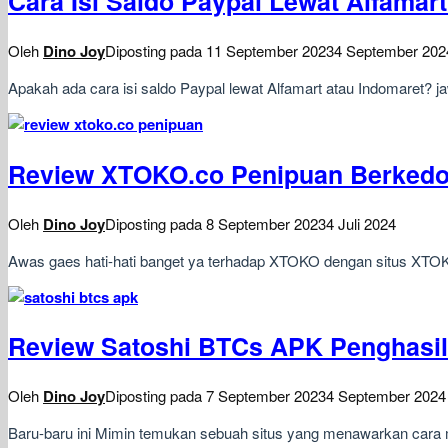
Cara Isi Saldo Paypal Lewat Alfamar
Oleh
Dino Joy
Diposting pada
11 September 2023
4 September 202
Apakah ada cara isi saldo Paypal lewat Alfamart atau Indomaret? 
Review XTOKO.co Penipuan Berkedok
Oleh
Dino Joy
Diposting pada
8 September 2023
4 Juli 2024
Awas gaes hati-hati banget ya terhadap XTOKO dengan situs XTO
Review Satoshi BTCs APK Penghasil 
Oleh
Dino Joy
Diposting pada
7 September 2023
4 September 2024
Baru-baru ini Mimin temukan sebuah situs yang menawarkan cara m