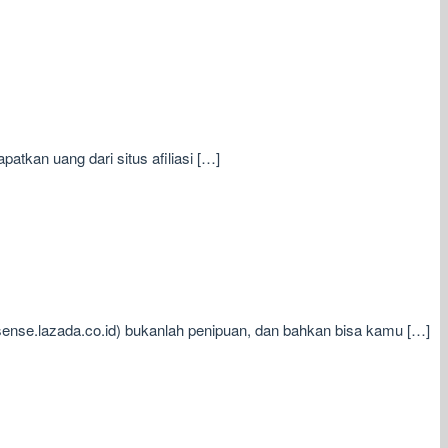
atkan uang dari situs afiliasi […]
dsense.lazada.co.id) bukanlah penipuan, dan bahkan bisa kamu […]