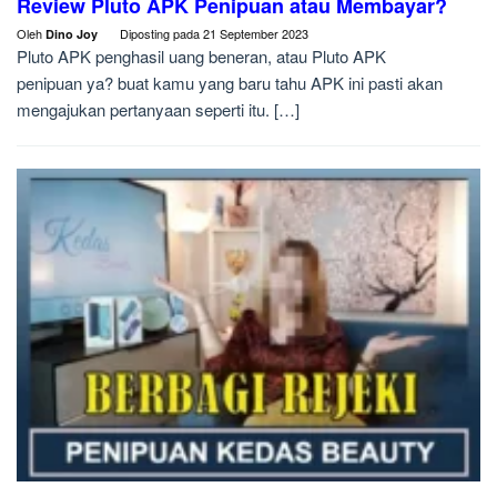
Review Pluto APK Penipuan atau Membayar?
Oleh
Diposting pada
21 September 2023
Dino Joy
Pluto APK penghasil uang beneran, atau Pluto APK
penipuan ya? buat kamu yang baru tahu APK ini pasti akan
mengajukan pertanyaan seperti itu. […]