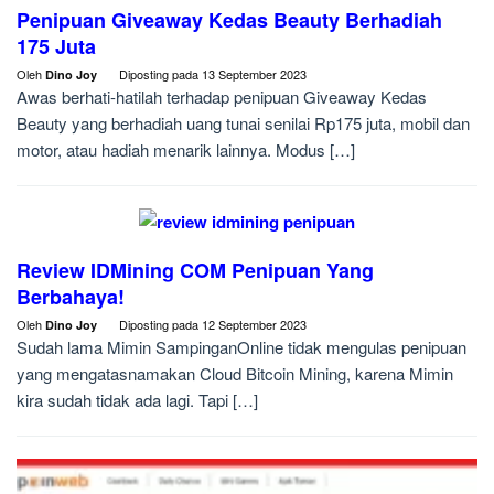
Penipuan Giveaway Kedas Beauty Berhadiah
175 Juta
Oleh
Diposting pada
13 September 2023
Dino Joy
Awas berhati-hatilah terhadap penipuan Giveaway Kedas
Beauty yang berhadiah uang tunai senilai Rp175 juta, mobil dan
motor, atau hadiah menarik lainnya. Modus […]
Review IDMining COM Penipuan Yang
Berbahaya!
Oleh
Diposting pada
12 September 2023
Dino Joy
Sudah lama Mimin SampinganOnline tidak mengulas penipuan
yang mengatasnamakan Cloud Bitcoin Mining, karena Mimin
kira sudah tidak ada lagi. Tapi […]