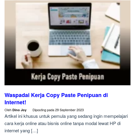
Waspadai Kerja Copy Paste Penipuan di
Internet!
Oleh
Diposting pada
29 September 2023
Dino Joy
Artikel ini khusus untuk pemula yang sedang ingin mempelajari
cara kerja online atau bisnis online tanpa modal lewat HP di
internet yang […]