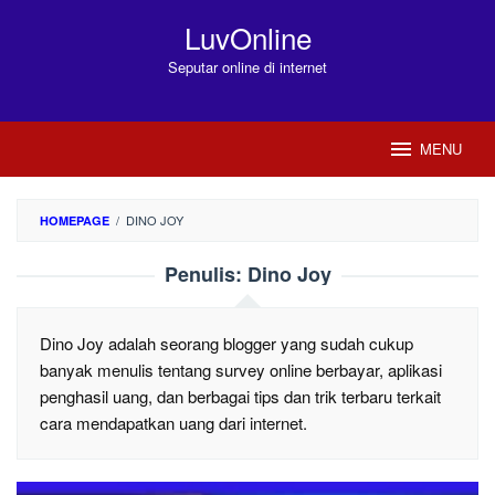
Loncat
LuvOnline
ke
konten
Seputar online di internet
MENU
/
DINO JOY
HOMEPAGE
Penulis:
Dino Joy
Dino Joy adalah seorang blogger yang sudah cukup
banyak menulis tentang survey online berbayar, aplikasi
penghasil uang, dan berbagai tips dan trik terbaru terkait
cara mendapatkan uang dari internet.