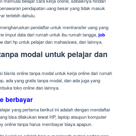
memulai belajar cara kerja online, sebaiknya hindari
 penawaran pendapatan uang besar yang tidak masuk
r terlebih dahulu.
mengharuskan pendaftar untuk mentransfer uang yang
ine imput data dari rumah untuk ibu rumah tangga,
job
e dari hp untuk pelajar dan mahasiswa, dan lainnya.
 tanpa modal untuk pelajar dan
i bisnis online tanpa modal untuk kerja online dari rumah
op, ada yang gratis tanpa modal, dan ada juga yang
uka toko online dan lainnya.
ne berbayar
pelajar yang pertama berikut ini adalah dengan mendaftar
yang bisa dilakukan lewat HP, laptop ataupun komputer
ey online tanpa harus membayar biaya apapun.
ita kerjakan adalah hanya menjawab materi pertanyaan