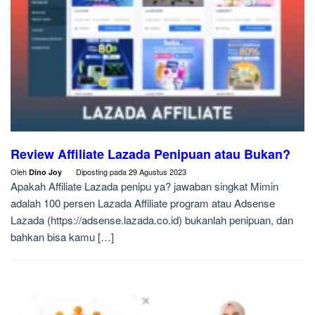
Review Affiliate Lazada Penipuan atau Bukan?
Oleh
Diposting pada
29 Agustus 2023
Dino Joy
Apakah Affiliate Lazada penipu ya? jawaban singkat Mimin
adalah 100 persen Lazada Affiliate program atau Adsense
Lazada (https://adsense.lazada.co.id) bukanlah penipuan, dan
bahkan bisa kamu […]