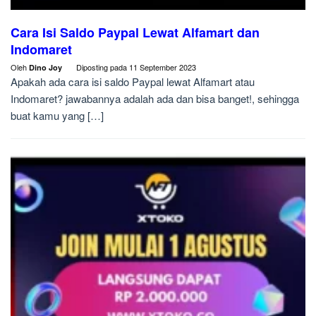
Cara Isi Saldo Paypal Lewat Alfamart dan
Indomaret
Oleh
Diposting pada
11 September 2023
Dino Joy
Apakah ada cara isi saldo Paypal lewat Alfamart atau
Indomaret? jawabannya adalah ada dan bisa banget!, sehingga
buat kamu yang […]