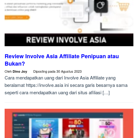
Review Involve Asia Affiliate Penipuan atau
Bukan?
Oleh
Diposting pada
30 Agustus 2023
Dino Joy
Cara mendapatkan uang dari Involve Asia Affiliate yang
beralamat https://involve.asia ini secara garis besarnya sama
seperti cara mendapatkan uang dari situs afiliasi […]