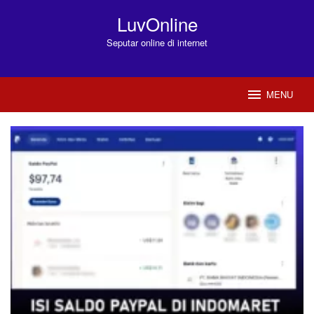
Loncat
LuvOnline
ke
konten
Seputar online di internet
MENU
LuvOnline