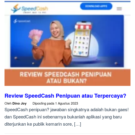
Review SpeedCash Penipuan atau Terpercaya?
Oleh
Diposting pada
1 Agustus 2023
Dino Joy
SpeedCash penipuan? jawaban singkatnya adalah bukan gaes!
dan SpeedCash ini sebenarnya bukanlah aplikasi yang baru
diterjunkan ke publik kemarin sore, […]