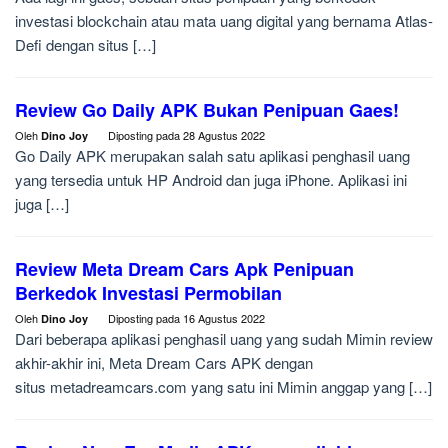
investasi blockchain atau mata uang digital yang bernama Atlas-
Defi dengan situs […]
Review Go Daily APK Bukan Penipuan Gaes!
Oleh
Diposting pada
28 Agustus 2022
Dino Joy
Go Daily APK merupakan salah satu aplikasi penghasil uang
yang tersedia untuk HP Android dan juga iPhone. Aplikasi ini
juga […]
Review Meta Dream Cars Apk Penipuan
Berkedok Investasi Permobilan
Oleh
Diposting pada
16 Agustus 2022
Dino Joy
Dari beberapa aplikasi penghasil uang yang sudah Mimin review
akhir-akhir ini, Meta Dream Cars APK dengan
situs metadreamcars.com yang satu ini Mimin anggap yang […]