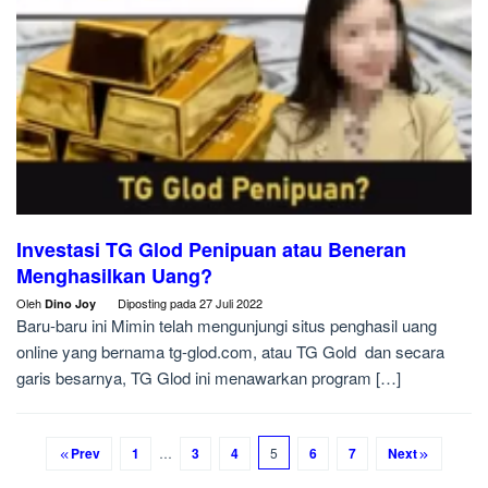
Investasi TG Glod Penipuan atau Beneran
Menghasilkan Uang?
Oleh
Diposting pada
27 Juli 2022
Dino Joy
Baru-baru ini Mimin telah mengunjungi situs penghasil uang
online yang bernama tg-glod.com, atau TG Gold dan secara
garis besarnya, TG Glod ini menawarkan program […]
Prev
1
…
3
4
5
6
7
Next