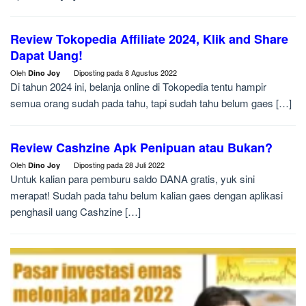
Review Tokopedia Affiliate 2024, Klik and Share
Dapat Uang!
Oleh
Diposting pada
8 Agustus 2022
Dino Joy
Di tahun 2024 ini, belanja online di Tokopedia tentu hampir
semua orang sudah pada tahu, tapi sudah tahu belum gaes […]
Review Cashzine Apk Penipuan atau Bukan?
Oleh
Diposting pada
28 Juli 2022
Dino Joy
Untuk kalian para pemburu saldo DANA gratis, yuk sini
merapat! Sudah pada tahu belum kalian gaes dengan aplikasi
penghasil uang Cashzine […]