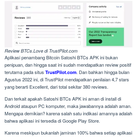
Review BTCs.Love di TrustPilot.com
Aplikasi penambang Bitcoin Satoshi BTCs APK ini bukan
penipuan, dan hingga saat ini sudah mendapatkan review positif
terutama pada situs
TrustPilot.com
. Dan bahkan hingga bulan
Agustus 2022 ini, di TrustPilot mendapatkan penilaian 4,7 stars
yang berarti Excellent, dari total sekitar 380 reviews.
Dan terkait apakah Satoshi BTCs APK ini aman di install di
Android ataupun PC komputer, maka jawabannya adalah aman.
Mengapa demikian? karena salah satu indikasi amannya adalah
bahwa aplikasi ini tersedia di Google Play Store.
Karena meskipun bukanlah jaminan 100% bahwa setiap aplikasi