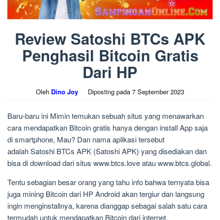
Review Satoshi BTCs APK
Penghasil Bitcoin Gratis
Dari HP
Oleh
Dino Joy
Diposting pada
7 September 2023
Baru-baru ini Mimin temukan sebuah situs yang menawarkan
cara mendapatkan Bitcoin gratis hanya dengan install App saja
di smartphone, Mau? Dan nama aplikasi tersebut
adalah Satoshi BTCs APK (Satoshi APK) yang disediakan dan
bisa di download dari situs www.btcs.love atau www.btcs.global.
Tentu sebagian besar orang yang tahu info bahwa ternyata bisa
juga mining Bitcoin dari HP Android akan tergiur dan langsung
ingin menginstallnya, karena dianggap sebagai salah satu cara
termudah untuk mendapatkan Bitcoin dari internet.