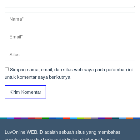
Simpan nama, email, dan situs web saya pada peramban ini
untuk komentar saya berikutnya.
LuvOnline.WEB.ID adalah sebuah situs yang membahas
seputar online dan berbagai aktivitas di internet lainnya.