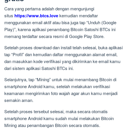
Cara yang pertama adalah dengan mengunjungi
situs
https://www.btcs.love
kemudian mendaftar
menggunakan email aktif atau bisa juga tap “Unduh (Google
Play)”, karena aplikasi penambang Bitcoin Satoshi BTCs ini
memang terdaftar secara resmi di Google Play Store.
Setelah proses download dan install telah selesai, buka aplikasi
tap “Profil” dan kemudian daftar menggunakan alamat email,
dan masukkan kode verifikasi yang dikirimkan ke email kamu
dari sistem aplikasi Satoshi BTCs ini.
Selanjutnya, tap “Mining” untuk mulai menambang Bitcoin di
smartphone Android kamu, setelah melakukan verifikasi
keamanan mengirimkan foto wajah agar akun kamu menjadi
semakin aman.
Setelah proses tersebut selesai, maka secara otomatis
smartphone Android kamu sudah mulai melakukan Bitcoin
Mining atau penambangan Bitcoin secara otomatis.